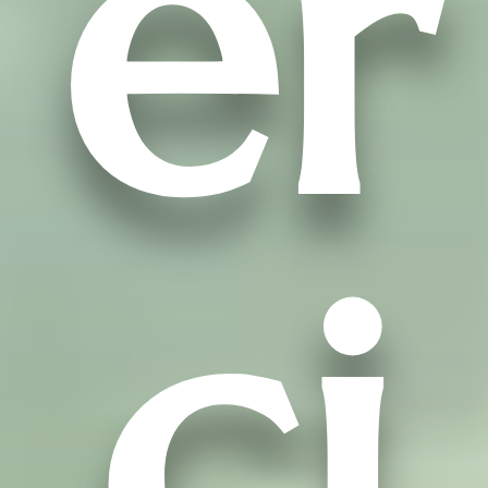
er
ci