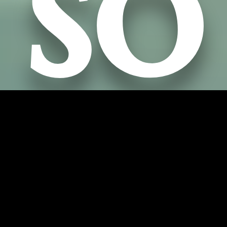
so
rt